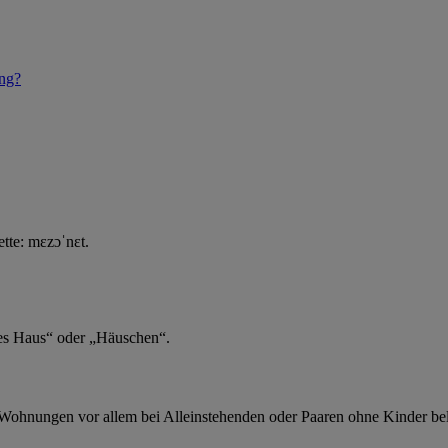
ung?
tte: mɛzɔˈnɛt.
nes Haus“ oder „Häuschen“.
Wohnungen vor allem bei Alleinstehenden oder Paaren ohne Kinder bel