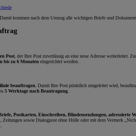
chiede
in. Damit kommen nach dem Umzug alle wichtigen Briefe und Dokumente
uftrag
hen Post
, der Ihre Post zuverlässig an eine neue Adresse weiterleitet.
on bis zu 6 Monaten
eingerichtet werden.
iliale beauftragen
. Damit Ihre Post pünktlich umgeleitet wird, beauft
ens
5 Werktage nach Beantragung
.
Briefe, Postkarten, Einschreiben, Blindensendungen, adressierte
 Zeitungen sowie Dialogpost ohne Hülle oder mit dem Vermerk „Nich
.