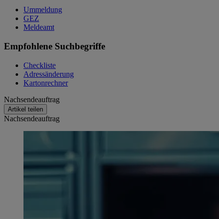
Ummeldung
GEZ
Meldeamt
Empfohlene Suchbegriffe
Checkliste
Adressänderung
Kartonrechner
Nachsendeauftrag
Artikel teilen
Nachsendeauftrag