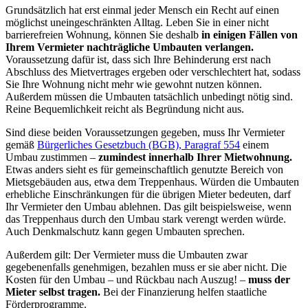
Grundsätzlich hat erst einmal jeder Mensch ein Recht auf einen
möglichst uneingeschränkten Alltag. Leben Sie in einer nicht
barrierefreien Wohnung, können Sie deshalb
in einigen Fällen von
Ihrem Vermieter nachträgliche Umbauten verlangen.
Voraussetzung dafür ist, dass sich Ihre Behinderung erst nach
Abschluss des Mietvertrages ergeben oder verschlechtert hat, sodass
Sie Ihre Wohnung nicht mehr wie gewohnt nutzen können.
Außerdem müssen die Umbauten tatsächlich unbedingt nötig sind.
Reine Bequemlichkeit reicht als Begründung nicht aus.
Sind diese beiden Voraussetzungen gegeben, muss Ihr Vermieter
gemäß
Bürgerliches Gesetzbuch (BGB), Paragraf 554
einem
Umbau zustimmen –
zumindest innerhalb Ihrer Mietwohnung.
Etwas anders sieht es für gemeinschaftlich genutzte Bereich von
Mietsgebäuden aus, etwa dem Treppenhaus. Würden die Umbauten
erhebliche Einschränkungen für die übrigen Mieter bedeuten, darf
Ihr Vermieter den Umbau ablehnen. Das gilt beispielsweise, wenn
das Treppenhaus durch den Umbau stark verengt werden würde.
Auch Denkmalschutz kann gegen Umbauten sprechen.
Außerdem gilt: Der Vermieter muss die Umbauten zwar
gegebenenfalls genehmigen, bezahlen muss er sie aber nicht. Die
Kosten für den Umbau – und Rückbau nach Auszug! –
muss der
Mieter selbst tragen.
Bei der Finanzierung helfen staatliche
Förderprogramme.