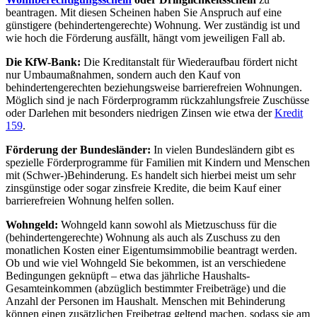
beantragen. Mit diesen Scheinen haben Sie Anspruch auf eine
günstigere (behindertengerechte) Wohnung. Wer zuständig ist und
wie hoch die Förderung ausfällt, hängt vom jeweiligen Fall ab.
Die KfW-Bank:
Die Kreditanstalt für Wiederaufbau fördert nicht
nur Umbaumaßnahmen, sondern auch den Kauf von
behindertengerechten beziehungsweise barrierefreien Wohnungen.
Möglich sind je nach Förderprogramm rückzahlungsfreie Zuschüsse
oder Darlehen mit besonders niedrigen Zinsen wie etwa der
Kredit
159
.
Förderung der Bundesländer:
In vielen Bundesländern gibt es
spezielle Förderprogramme für Familien mit Kindern und Menschen
mit (Schwer-)Behinderung. Es handelt sich hierbei meist um sehr
zinsgünstige oder sogar zinsfreie Kredite, die beim Kauf einer
barrierefreien Wohnung helfen sollen.
Wohngeld:
Wohngeld kann sowohl als Mietzuschuss für die
(behindertengerechte) Wohnung als auch als Zuschuss zu den
monatlichen Kosten einer Eigentumsimmobilie beantragt werden.
Ob und wie viel Wohngeld Sie bekommen, ist an verschiedene
Bedingungen geknüpft – etwa das jährliche Haushalts-
Gesamteinkommen (abzüglich bestimmter Freibeträge) und die
Anzahl der Personen im Haushalt. Menschen mit Behinderung
können einen zusätzlichen Freibetrag geltend machen, sodass sie am