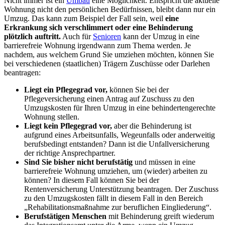
Nicht immer ist ein
Umbau
eine Möglichkeit. Entspricht die aktuelle
Wohnung nicht den persönlichen Bedürfnissen, bleibt dann nur ein
Umzug. Das kann zum Beispiel der Fall sein, weil
eine
Erkrankung sich verschlimmert oder eine Behinderung
plötzlich auftritt.
Auch für
Senioren
kann der Umzug in eine
barrierefreie Wohnung irgendwann zum Thema werden. Je
nachdem, aus welchem Grund Sie umziehen möchten, können Sie
bei verschiedenen (staatlichen) Trägern Zuschüsse oder Darlehen
beantragen:
Liegt ein Pflegegrad vor,
können Sie bei der
Pflegeversicherung einen Antrag auf Zuschuss zu den
Umzugskosten für Ihren Umzug in eine behindertengerechte
Wohnung stellen.
Liegt kein Pflegegrad vor,
aber die Behinderung ist
aufgrund eines Arbeitsunfalls, Wegeunfalls oder anderweitig
berufsbedingt entstanden? Dann ist die Unfallversicherung
der richtige Ansprechpartner.
Sind Sie bisher nicht berufstätig
und müssen in eine
barrierefreie Wohnung umziehen, um (wieder) arbeiten zu
können? In diesem Fall können Sie bei der
Rentenversicherung Unterstützung beantragen. Der Zuschuss
zu den Umzugskosten fällt in diesem Fall in den Bereich
Rehabilitationsmaßnahme zur beruflichen Eingliederung
.
Berufstätigen Menschen
mit Behinderung greift wiederum