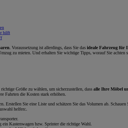
ten
 hilft
ff
paren
. Voraussetzung ist allerdings, dass Sie das
ideale Fahrzeug für
 Umzug zu mieten. Und erhalten Sie wichtige Tipps, worauf Sie achten s
 richtige Größe zu wählen, um sicherzustellen, dass
alle Ihre Möbel u
ere Fahrten die Kosten stark erhöhen.
hten. Erstellen Sie eine Liste und schätzen Sie das Volumen ab. Schau
uswahl helfen:.
ransporter.
g ein Kastenwagen bzw. Sprinter die richtige Wahl.