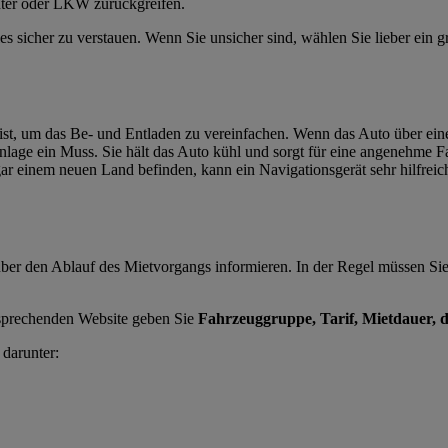
inter oder LKW zurückgreifen.
les sicher zu verstauen. Wenn Sie unsicher sind, wählen Sie lieber ein
ist, um das Be- und Entladen zu vereinfachen. Wenn das Auto über eine
age ein Muss. Sie hält das Auto kühl und sorgt für eine angenehme Fa
r einem neuen Land befinden, kann ein Navigationsgerät sehr hilfreich se
 über den Ablauf des Mietvorgangs informieren. In der Regel müssen S
tsprechenden Website geben Sie
Fahrzeuggruppe, Tarif, Mietdauer, di
 darunter: