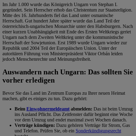
Im Jahr 1.000 wurde das Königreich Ungarn von Stephan I.
gegründet. Sein Herrscher erhob das Christentum zur Staatsreligion.
Mitte des 16. Jahrhunderts fiel das Land unter osmanische
Herrschaft. Gut hundert Jahre später wurde das Land Teil der
österreichisch-ungarischen Monarchie unter den Habsburgern. Nach
einer kurzen Unabhängigkeit mit Ende des Ersten Weltkriegs geriet
Ungarn nach dem Zweiten Weltkrieg unter die kommunistische
Herrschaft der Sowjetunion. Erst 1989 wurde Ungarn wieder zur
Republik und 2004 Teil der Europäischen Union. Unter der
autoritären Führung von Ministerpräsident
Viktor Orbán leiden
jedoch Menschenrechte und Meinungsfreiheit.
Auswandern nach Ungarn: Das sollten Sie
vorher erledigen
Bevor Sie das Land im Zentrum Europas zu Ihrer neuen Heimat
machen, gibt es einiges zu tun. Dazu gehört:
Beim
Einwohnermeldeamt
abmelden:
Das ist beim Umzug
ins Ausland Pflicht. Das Zeitfenster dafür beginnt eine Woche
vor dem Umzug und endet maximal zwei Wochen danach.
Verträge kündigen:
Dazu gehören Verträge für Strom, Gas
und Telefon. Prüfen Sie, ob ein
Sonderkündigungsrecht