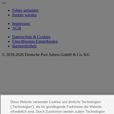
Fehler gefunden
Partner werden
Impressum
AGB
Datenschutz & Cookies
Einwilligungs-Einstellungen
Barrierefreiheit
© 2018-2026 Deutsche Post Adress GmbH & Co. KG
Diese Website verwendet Cookies und ähnliche Technologien
(„Technologien“), die für grundlegende Funktionen der Website
erforderlich sind. Durch Zustimmen werden zudem Technologien