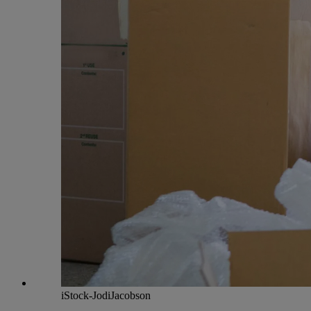
iStock-JodiJacobson