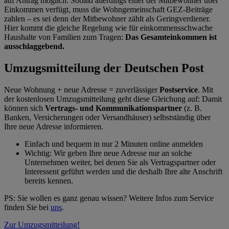
auf Antrag möglich. Sobald allerdings einer der Mitbewohner über
Einkommen verfügt, muss die Wohngemeinschaft GEZ-Beiträge
zahlen – es sei denn der Mitbewohner zählt als Geringverdiener.
Hier kommt die gleiche Regelung wie für einkommensschwache
Haushalte von Familien zum Tragen:
Das Gesamteinkommen ist
ausschlaggebend.
Umzugsmitteilung der Deutschen Post
Neue Wohnung + neue Adresse = zuverlässiger
Postservice
.
Mit
der kostenlosen Umzugsmitteilung geht diese Gleichung auf: Damit
können sich
Vertrags- und Kommunikationspartner
(z. B.
Banken, Versicherungen oder Versandhäuser) selbstständig über
Ihre neue Adresse informieren.
Einfach und bequem
in nur 2 Minuten online anmelden
Wichtig:
Wir geben Ihre neue Adresse nur an solche
Unternehmen weiter, bei denen Sie als Vertragspartner oder
Interessent geführt werden und die deshalb Ihre alte Anschrift
bereits kennen.
PS: Sie wollen es ganz genau wissen? Weitere Infos zum Service
finden Sie bei
uns
.
Zur Umzugsmitteilung!