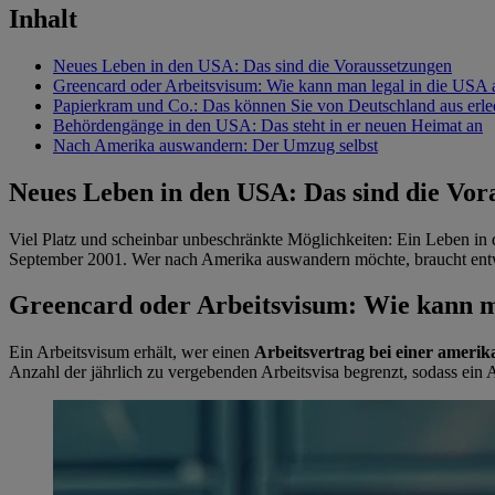
Inhalt
Neues Leben in den USA: Das sind die Voraussetzungen
Greencard oder Arbeitsvisum: Wie kann man legal in die USA
Papierkram und Co.: Das können Sie von Deutschland aus erle
Behördengänge in den USA: Das steht in er neuen Heimat an
Nach Amerika auswandern: Der Umzug selbst
Neues Leben in den USA: Das sind die Vor
Viel Platz und scheinbar unbeschränkte Möglichkeiten: Ein Leben in d
September 2001. Wer nach Amerika auswandern möchte, braucht entw
Greencard oder Arbeitsvisum: Wie kann m
Ein Arbeitsvisum erhält, wer einen
Arbeitsvertrag bei einer ameri
Anzahl der jährlich zu vergebenden Arbeitsvisa begrenzt, sodass ein A