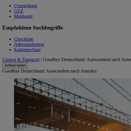
Ummeldung
GEZ
Meldeamt
Empfohlene Suchbegriffe
Checkliste
Adressänderung
Kartonrechner
Umzug & Transport
/
Goodbye Deutschland: Auswandern nach Amer
Artikel teilen
Goodbye Deutschland: Auswandern nach Amerika