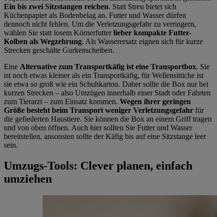
Ein bis zwei Sitzstangen reichen
. Statt Streu bietet sich
Küchenpapier als Bodenbelag an. Futter und Wasser dürfen
dennoch nicht fehlen. Um die Verletzungsgefahr zu verringern,
wählen Sie statt losem Körnerfutter
lieber kompakte Futter-
Kolben als Wegzehrung
. Als Wasserersatz eignen sich für kurze
Strecken geschälte Gurkenscheiben.
Eine
Alternative zum Transportkäfig ist eine Transportbox
. Sie
ist noch etwas kleiner als ein Transportkäfig, für Wellensittiche ist
sie etwa so groß wie ein Schuhkarton. Daher sollte die Box nur bei
kurzen Strecken – also Umzügen innerhalb einer Stadt oder Fahrten
zum Tierarzt – zum Einsatz kommen.
Wegen ihrer geringen
Größe besteht beim Transport weniger Verletzungsgefahr
für
die gefiederten Haustiere. Sie können die Box an einem Griff tragen
und von oben öffnen. Auch hier sollten Sie Futter und Wasser
bereitstellen, ansonsten sollte der Käfig bis auf eine Sitzstange leer
sein.
Umzugs-Tools: Clever planen, einfach
umziehen