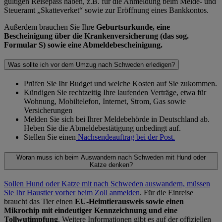
gültigen Reisepass haben, z.B. für die Anmeldung beim Melde- und
Steueramt „Skatteverket“ sowie zur Eröffnung eines Bankkontos.
Außerdem brauchen Sie Ihre
Geburtsurkunde, eine
Bescheinigung über die Krankenversicherung (das sog.
Formular S) sowie eine Abmeldebescheinigung.
Was sollte ich vor dem Umzug nach Schweden erledigen?
Prüfen Sie Ihr Budget und welche Kosten auf Sie zukommen.
Kündigen Sie rechtzeitig Ihre laufenden Verträge, etwa für
Wohnung, Mobiltelefon, Internet, Strom, Gas sowie
Versicherungen
Melden Sie sich bei Ihrer Meldebehörde in Deutschland ab.
Heben Sie die Abmeldebestätigung unbedingt auf.
Stellen Sie einen
Nachsendeauftrag bei der Post.
Woran muss ich beim Auswandern nach Schweden mit Hund oder
Katze denken?
Sollen Hund oder Katze mit nach Schweden auswandern, müssen
Sie Ihr Haustier vorher
beim Zoll anmelden
. Für die Einreise
braucht das Tier einen
EU-Heimtierausweis sowie einen
Mikrochip mit eindeutiger Kennzeichnung und eine
Tollwutimpfung
. Weitere Informationen gibt es auf der offiziellen