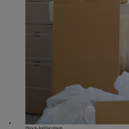
iStock-JodiJacobson