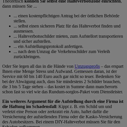
Theoretisch
können Sie selbst eine Halteverbotszone einrichten
,
dann müssen Sie ...
... einen kostenpflichtigen Antrag bei der örtlichen Behörde
stellen.
... selbst einen sicheren Platz für das Halteverbot finden und
ausmessen.
... Halteverbotsschilder mieten, zum Aufstellort transportieren
und sicher aufstellen.
... ein Aufstellungsprotokoll anfertigen.
... nach dem Umzug die Verkehrsschilder zum Verleih
zurückbringen.
Oder Sie legen all das in die Hände von
Umzugsprofis
– das erspart
Ihnen eine Menge Stress und Aufwand. Gemessen daran, ist der
Service mit 60 bis 140 Euro auch gar nicht so teuer. Bedenken Sie
bei der Abwägung auch, dass Sie mindestens 2 Schilder brauchen,
die 3 bis 5 Tage stehen – das kostet in Summe dann mancherorts
schon fast so viel wie das Rundum-sorglos-Paket vom Dienstleister.
Ein weiteres Argument für die Aufstellung durch eine Firma ist
die Haftung im Schadensfall
: Kippt z. B. ein Schild um und
verletzt eine Person oder zerkratzt ein Auto, haftet dafür die
Versicherung der aufstellenden Firma oder die Kasko-Versicherung
des Autobesitzers. Bei einem DIY-Halteverbot müssen Sie für den
Schaden aufkommen.