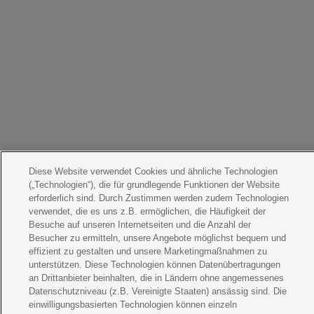
Diese Website verwendet Cookies und ähnliche Technologien
(„Technologien“), die für grundlegende Funktionen der Website
erforderlich sind. Durch Zustimmen werden zudem Technologien
verwendet, die es uns z.B. ermöglichen, die Häufigkeit der
Besuche auf unseren Internetseiten und die Anzahl der
Besucher zu ermitteln, unsere Angebote möglichst bequem und
effizient zu gestalten und unsere Marketingmaßnahmen zu
unterstützen. Diese Technologien können Datenübertragungen
an Drittanbieter beinhalten, die in Ländern ohne angemessenes
Datenschutzniveau (z.B. Vereinigte Staaten) ansässig sind. Die
einwilligungsbasierten Technologien können einzeln