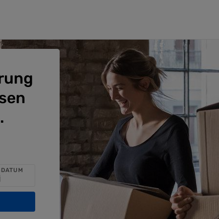
erung
ssen
.
SDATUM