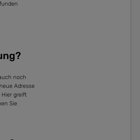
efunden
lung?
d auch noch
e neue Adresse
Hier greift
hen Sie