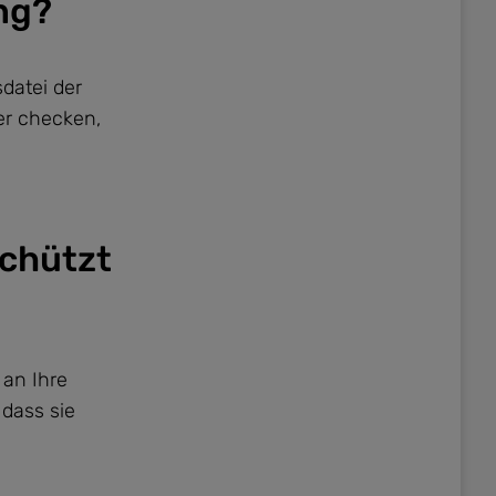
ng?
datei der
er checken,
schützt
 an Ihre
dass sie